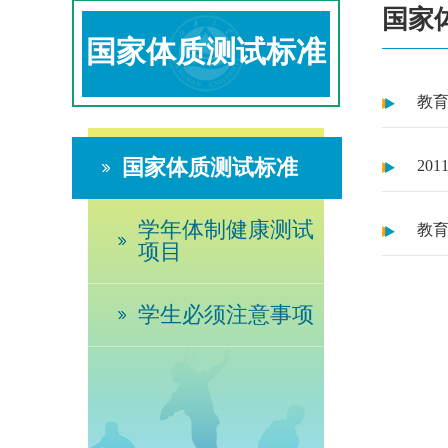
国家
国家体质测试标准
教育
国家体质测试标准
20
学年体制健康测试
教
项目
学生必须注意事项