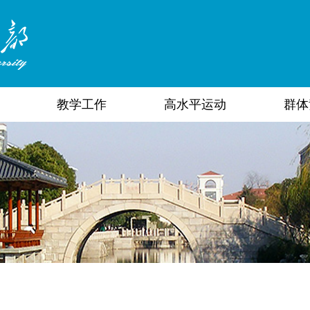
教学工作
高水平运动
群体