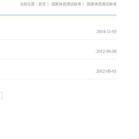
当前位置：
首页
》
国家体质测试标准
》
国家体质测试标准
2014-11-05
2012-06-06
2012-06-01