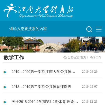
教学工作
当前位置:
首页
》
教学工作
2019---2020第一学期江南大学公共体育课表
2019-09-29
2018---2019第二学期公共体育课课表
2019-03-07
关于2018-2019-2学期第1-2周体育 理论课教室安排的通知
2018-12-28