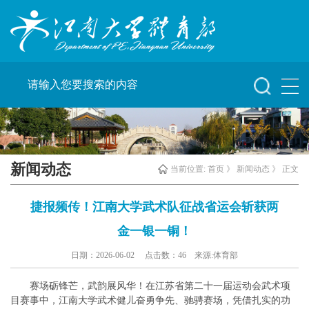
新闻动态
当前位置:
首页
》
新闻动态
》 正文
捷报频传！江南大学武术队征战省运会斩获两
金一银一铜！
日期：2026-06-02 点击数：
46
来源:体育部
赛场砺锋芒，武韵展风华！在江苏省第二十一届运动会武术项
目赛事中，江南大学武术健儿奋勇争先、驰骋赛场，凭借扎实的功