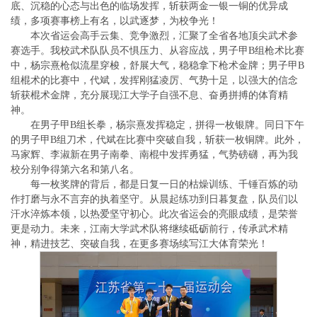
底、沉稳的心态与出色的临场发挥，斩获两金一银一铜的优异成
绩，多项赛事榜上有名，以武逐梦，为校争光！
本次省运会高手云集、竞争激烈，汇聚了全省各地顶尖武术参
赛选手。我校武术队队员不惧压力、从容应战，男子甲B组枪术比赛
中，杨宗熹枪似流星穿梭，舒展大气，稳稳拿下枪术金牌；男子甲B
组棍术的比赛中，代斌，发挥刚猛凌厉、气势十足，以强大的信念
斩获棍术金牌，充分展现江大学子自强不息、奋勇拼搏的体育精
神。
在男子甲B组长拳，杨宗熹发挥稳定，拼得一枚银牌。同日下午
的男子甲B组刀术，代斌在比赛中突破自我，斩获一枚铜牌。此外，
马家辉、李淑新在男子南拳、南棍中发挥勇猛，气势磅礴，再为我
校分别争得第六名和第八名。
每一枚奖牌的背后，都是日复一日的枯燥训练、千锤百炼的动
作打磨与永不言弃的执着坚守。从晨起练功到日暮复盘，队员们以
汗水淬炼本领，以热爱坚守初心。此次省运会的亮眼成绩，是荣誉
更是动力。未来，江南大学武术队将继续砥砺前行，传承武术精
神，精进技艺、突破自我，在更多赛场续写江大体育荣光！