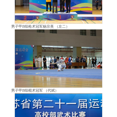
男子甲B组枪术冠军杨宗熹 （左二）
男子甲B组棍术冠军 （代斌）