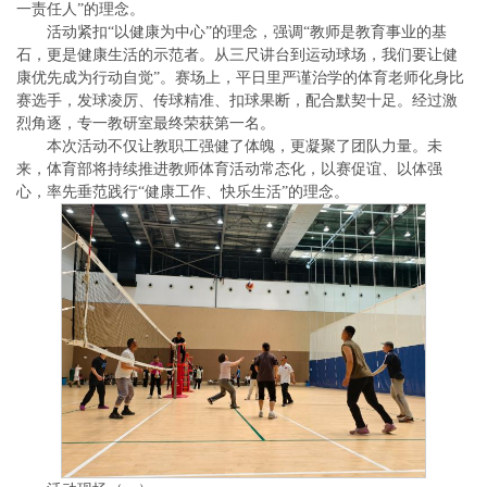
一责任人”的理念。
活动紧扣“以健康为中心”的理念，强调“教师是教育事业的基
石，更是健康生活的示范者。从三尺讲台到运动球场，我们要让健
康优先成为行动自觉”。赛场上，平日里严谨治学的体育老师化身比
赛选手，发球凌厉、传球精准、扣球果断，配合默契十足。经过激
烈角逐，专一教研室最终荣获第一名。
本次活动不仅让教职工强健了体魄，更凝聚了团队力量。未
来，体育部将持续推进教师体育活动常态化，以赛促谊、以体强
心，率先垂范践行“健康工作、快乐生活”的理念。