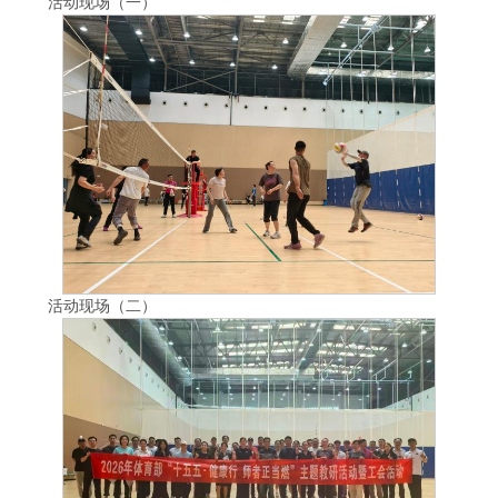
活动现场（一）
活动现场（二）