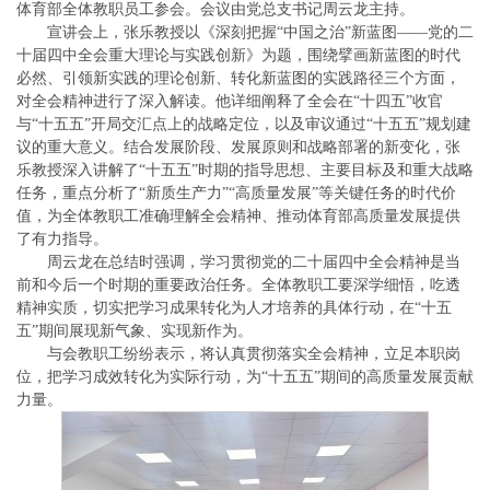
体育部全体教职员工参会。会议由党总支书记周云龙主持。
宣讲会上，张乐教授以《深刻把握“中国之治”新蓝图——党的二
十届四中全会重大理论与实践创新》为题，围绕擘画新蓝图的时代
必然、引领新实践的理论创新、转化新蓝图的实践路径三个方面，
对全会精神进行了深入解读。他详细阐释了全会在“十四五”收官
与“十五五”开局交汇点上的战略定位，以及审议通过“十五五”规划建
议的重大意义。结合发展阶段、发展原则和战略部署的新变化，张
乐教授深入讲解了“十五五”时期的指导思想、主要目标及和重大战略
任务，重点分析了“新质生产力”“高质量发展”等关键任务的时代价
值，为全体教职工准确理解全会精神、推动体育部高质量发展提供
了有力指导。
周云龙在总结时强调，学习贯彻党的二十届四中全会精神是当
前和今后一个时期的重要政治任务。全体教职工要深学细悟，吃透
精神实质，切实把学习成果转化为人才培养的具体行动，在“十五
五”期间展现新气象、实现新作为。
与会教职工纷纷表示，将认真贯彻落实全会精神，立足本职岗
位，把学习成效转化为实际行动，为“十五五”期间的高质量发展贡献
力量。