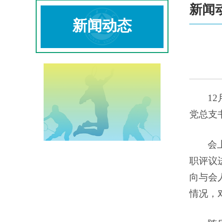
新闻
新闻动态
1
党总支
会
职评议
向与会
情况，