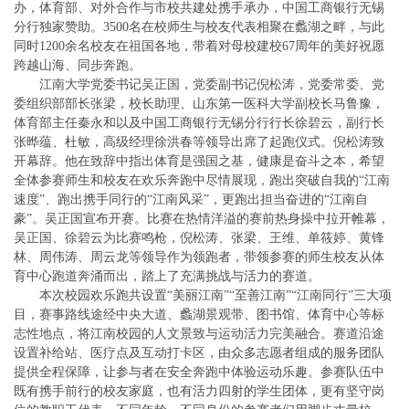
办，体育部、对外合作与市校共建处携手承办，中国工商银行无锡
分行独家赞助。3500名在校师生与校友代表相聚在蠡湖之畔，与此
同时1200余名校友在祖国各地，带着对母校建校67周年的美好祝愿
跨越山海、同步奔跑。
江南大学党委书记吴正国，党委副书记倪松涛，党委常委、党
委组织部部长张梁，校长助理、山东第一医科大学副校长马鲁豫，
体育部主任秦永和以及中国工商银行无锡分行行长徐碧云，副行长
张晔蕴、杜敏，高级经理徐洪春等领导出席了起跑仪式。倪松涛致
开幕辞。他在致辞中指出体育是强国之基，健康是奋斗之本，希望
全体参赛师生和校友在欢乐奔跑中尽情展现，跑出突破自我的“江南
速度”、跑出携手同行的“江南风采”，更跑出担当奋进的“江南自
豪”。吴正国宣布开赛。比赛在热情洋溢的赛前热身操中拉开帷幕，
吴正国、徐碧云为比赛鸣枪，倪松涛、张梁、王维、单筱婷、黄锋
林、周伟涛、周云龙等领导作为领跑者，带领参赛的师生校友从体
育中心跑道奔涌而出，踏上了充满挑战与活力的赛道。
本次校园欢乐跑共设置“美丽江南”“至善江南”“江南同行”三大项
目，赛事路线途经中央大道、蠡湖景观带、图书馆、体育中心等标
志性地点，将江南校园的人文景致与运动活力完美融合。赛道沿途
设置补给站、医疗点及互动打卡区，由众多志愿者组成的服务团队
提供全程保障，让参与者在安全奔跑中体验运动乐趣。参赛队伍中
既有携手前行的校友家庭，也有活力四射的学生团体，更有坚守岗