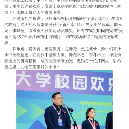
位的教职工代表，不同年龄、不同身份的参赛者们用脚步丈量校
园，用笑容诠释欢乐，赛道上飘扬的彩旗与此起彼伏的欢呼声，构
成了江南校园最动人的青春图景。
经过激烈的角逐，张铭瀚和熊怡分别摘得“至善江南”7km男女组
的桂冠，沈天翔和殷媛则分获“至善江南”14km男女组的冠军。周云
龙、张晔蕴、徐洪春为获奖运动员颁奖。所有在规定时间内完成“美
丽江南”及“至善江南”项目的选手，均在现场获得了精美的纪念奖
牌。
欢乐跑，是体育，更是教育；是奔跑，更是成长。师生们在汗
水中磨砺意志，在协作中凝聚力量。奔跑不息，奋斗不止，愿这份
赛道上的拼搏精神，成为照亮未来的光，激励每一位江南人，以昂
扬之姿，共绘江南美好的未来！