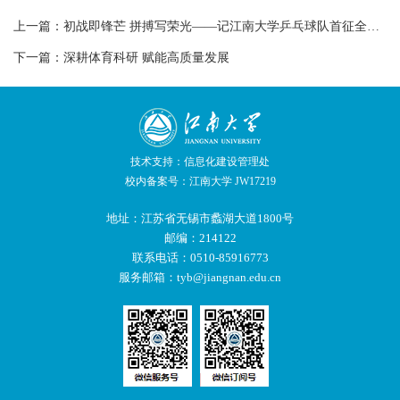
上一篇：
初战即锋芒 拼搏写荣光——记江南大学乒乓球队首征全国赛之旅
下一篇：
深耕体育科研 赋能高质量发展
技术支持：信息化建设管理处
校内备案号：江南大学 JW17219
地址：江苏省无锡市蠡湖大道1800号
邮编：214122
联系电话：0510-85916773
服务邮箱：tyb@jiangnan.edu.cn