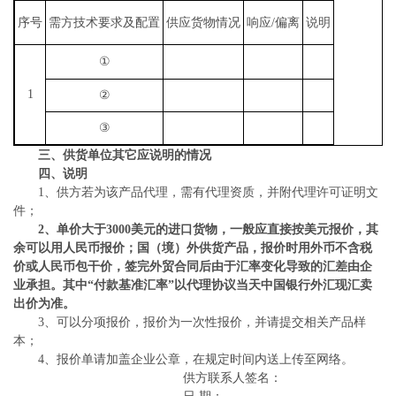
序号
需方技术要求及配置
供应货物情况
响应/偏离
说明
①
1
②
③
三、供货单位其它应说明的情况
四、说明
1、供方若为该产品代理，需有代理资质，并附代理许可证明文
件；
2
、单价大于
3000
美元的进口货物，一般应直接按美元报价，其
余可以用人民币报价；
国（境）外供货产品，报价时用外币不含税
价或人民币包干价，签完外贸合同后由于汇率变化导致的汇差由企
业承担。其中“付款基准汇率”以代理协议当天中国银行外汇现汇卖
出价为准。
3、可以分项报价，报价为一次性报价，并请提交相关产品样
本；
4、报价单请加盖企业公章，在规定时间内送上传至网络。
供方联系人签名：