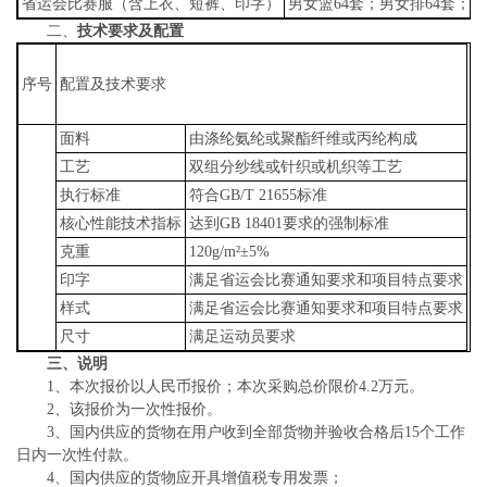
省运会比赛服（含上衣、短裤、印字）
男女篮64套；男女排64套；男
二、
技术要求及配置
序号
配置及技术要求
面料
由涤纶氨纶或聚酯纤维或丙纶构成
工艺
双组分纱线或针织或机织等工艺
执行标准
符合GB/T 21655标准
核心性能技术指标
达到GB 18401要求的强制标准
克重
120g/m²±5%
印字
满足省运会比赛通知要求和项目特点要求
样式
满足省运会比赛通知要求和项目特点要求
尺寸
满足运动员要求
三、说明
1、本次报价以人民币报价；本次采购总价限价4.2万元。
2、该报价为一次性报价。
3、国内供应的货物在用户收到全部货物并验收合格后15个工作
日内一次性付款。
4、国内供应的货物应开具增值税专用发票；