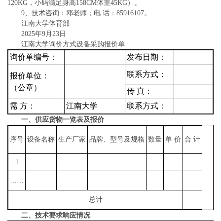
120KG，小码满足身高158CM体重45KG）。
9、技术咨询：邓老师；电 话：85916107。
江南大学体育部
2025年9月23日
江南大学询价方式设备采购报价单
询价单编号：
发布日期：
联系方式：
报价单位：
（公章）
传
真：
需
方：
江
南
大
学
联系方式：
一、供应货物一览表及报价
序号
设备名称
生产厂家
品牌、型号及规格
数量
单 价
合 计
1
……
总计
二、技术要求响应情况