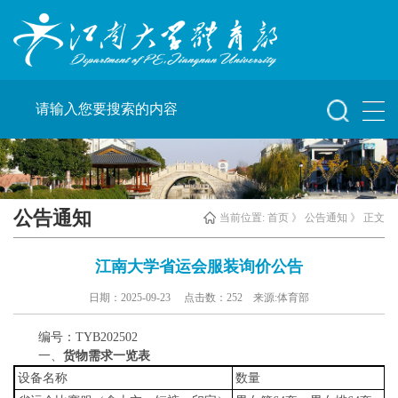
公告通知
当前位置:
首页
》
公告通知
》 正文
江南大学省运会服装询价公告
日期：2025-09-23 点击数：
252
来源:体育部
编号：TYB202502
一、
货物需求一览表
设备名称
数量