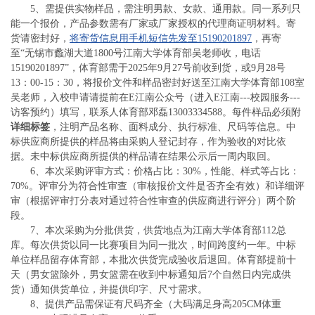
5、需提供实物样品，需注明男款、女款、通用款。同一系列只
能一个报价，产品参数需有厂家或厂家授权的代理商证明材料。寄
货请密封好，
将寄货信息用手机短信先发至15190201897
，再寄
至“无锡市蠡湖大道1800号江南大学体育部吴老师收，电话
15190201897”，体育部需于2025年9月27号前收到货，或9月28号
13：00-15：30，将报价文件和样品密封好送至江南大学体育部108室
吴老师，入校申请请提前在E江南公众号（进入E江南---校园服务---
访客预约）填写，联系人体育部邓磊13003334588。每件样品必须附
详细标签
，注明产品名称、面料成分、执行标准、尺码等信息。中
标供应商所提供的样品将由采购人登记封存，作为验收的对比依
据。未中标供应商所提供的样品请在结果公示后一周内取回。
6、
本次采购评审方式：价格占比：30%，性能、样式等占比：
70%。评审分为符合性审查（审核报价文件是否齐全有效）和详细评
审（根据评审打分表对通过符合性审查的供应商进行评分）两个阶
段。
7、本次采购为分批供货，供货地点为江南大学体育部112总
库。每次供货以同一比赛项目为同一批次，时间跨度约一年。中标
单位样品留存体育部，本批次供货完成验收后退回。体育部提前十
天（男女篮除外，男女篮需在收到中标通知后7个自然日内完成供
货）通知供货单位，并提供印字、尺寸需求。
8、提供产品需保证有尺码齐全（大码满足身高205CM体重